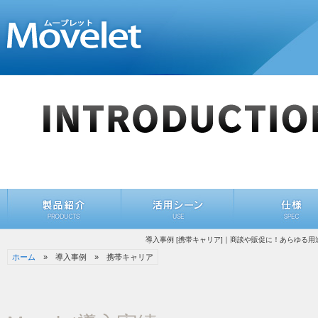
導入事例 [携帯キャリア]｜商談や販促に！あらゆる用
ホーム
» 導入事例 » 携帯キャリア