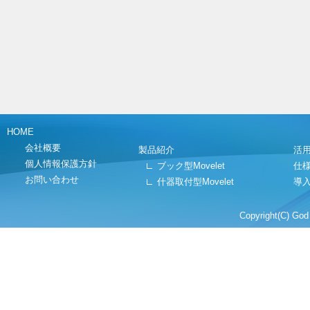
HOME
会社概要
製品紹介
活
個人情報保護方針
ブック型Movelet
仕
お問い合わせ
什器取付型Movelet
導
Copyright(C) God 